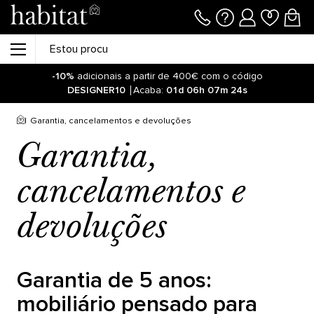
-10%
adicionais a partir de 400€ com o código
DESIGNER10
Acaba:
01d
06h
07m
23s
Garantia, cancelamentos e devoluções
Garantia,
cancelamentos e
devoluções
Garantia de 5 anos:
mobiliário pensado para