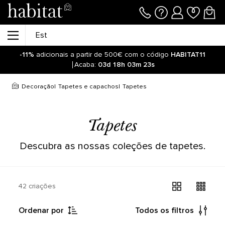
-11%
adicionais a partir de 500€ com o código
HABITAT11
Acaba:
03d
18h
03m
23s
Decoração
Tapetes e capachos
Tapetes
Tapetes
Descubra as nossas coleções de tapetes.
42 criações
Ordenar por
Todos os filtros