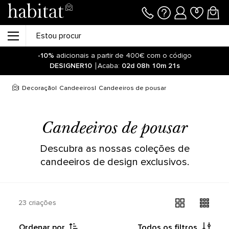
-10%
adicionais a partir de 400€ com o código
DESIGNER10
Acaba:
02d
08h
10m
21s
Decoração
Candeeiros
Candeeiros de pousar
Candeeiros de pousar
Descubra as nossas coleções de
candeeiros de design exclusivos.
23 criações
Ordenar por
Todos os filtros