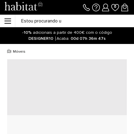
-10%
adicionais a partir de 400€ com o código
DESIGNER10
Acaba:
00d
07h
36m
47s
Móveis