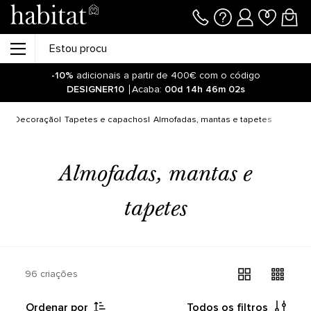
-10%
adicionais a partir de 400€ com o código
DESIGNER10
Acaba:
00d
14h
46m
02s
Decoração
Tapetes e capachos
Almofadas, mantas e tapetes
Almofadas, mantas e
tapetes
96 criações
Ordenar por
Todos os filtros