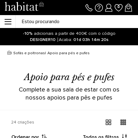
-10%
adicionais a partir de 400€ com o código
DESIGNER10
Acaba:
01d
03h
14m
20s
Sofás e poltronas
Apoio para pés e pufes
Apoio para pés e pufes
Complete a sua sala de estar com os
nossos apoios para pês e pufes
24 criações
Ordenar por
Todos os filtros