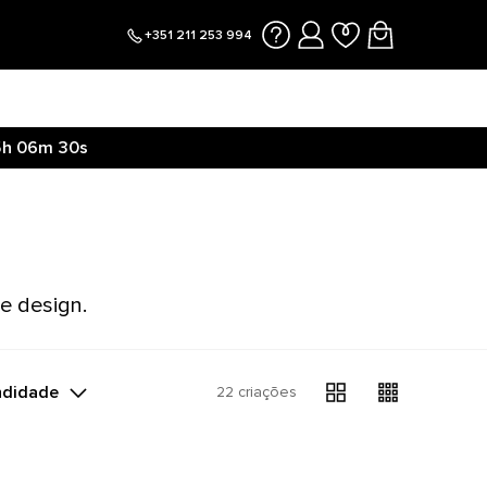
+351 211 253 994
5h
06m
30s
e design.
ndidade
22 criações