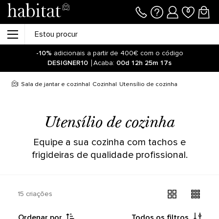
-10%
adicionais a partir de 400€ com o código
DESIGNER10
Acaba:
00d
12h
25m
17s
Sala de jantar e cozinha
Cozinha
Utensílio de cozinha
Utensílio de cozinha
Equipe a sua cozinha com tachos e
frigideiras de qualidade profissional.
15 criações
Ordenar por
Todos os filtros