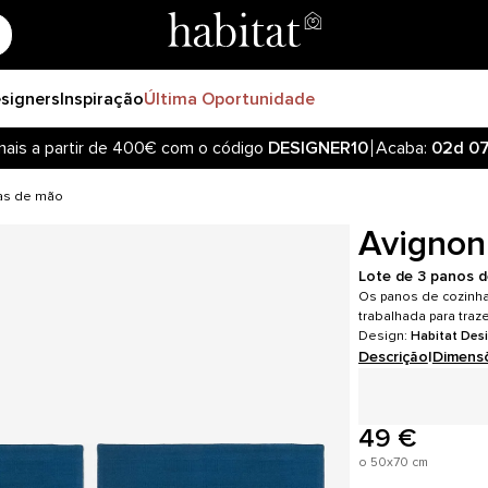
signers
Inspiração
Última Oportunidade
nais a partir de 400€ com o código
DESIGNER10
Acaba:
02d
0
has de mão
Avignon
Lote de 3 panos d
Os panos de cozinh
trabalhada para traze
Design:
Habitat Des
Descrição
|
Dimens
49 €
o 50x70 cm