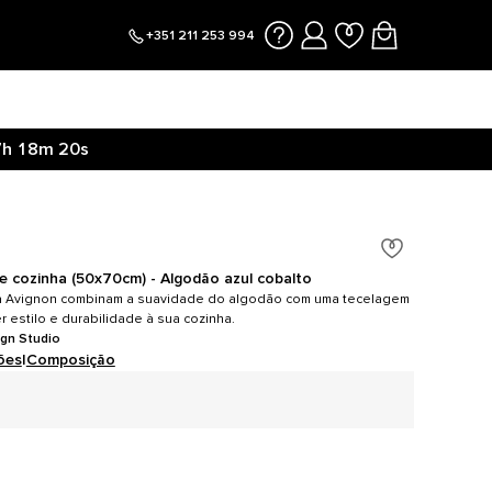
+351 211 253 994
7h
18m
20s
e cozinha (50x70cm) - Algodão azul cobalto
a Avignon combinam a suavidade do algodão com uma tecelagem
r estilo e durabilidade à sua cozinha.
ign Studio
ões
|
Composição