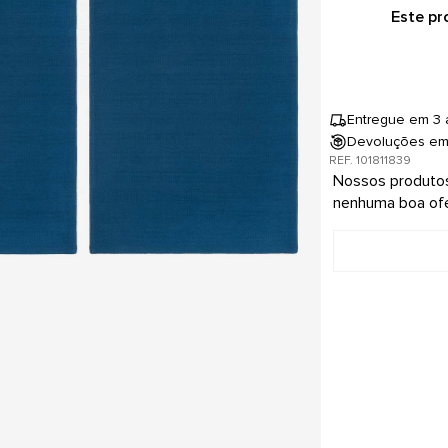
Este pr
Entregue em 3 a
Devoluções em
REF. 101811839
Nossos produtos
nenhuma boa ofe