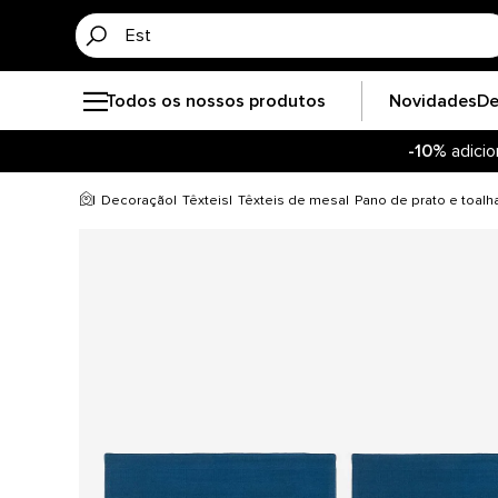
Todos os nossos produtos
Novidades
De
-10%
adicio
Decoração
Têxteis
Têxteis de mesa
Pano de prato e toal