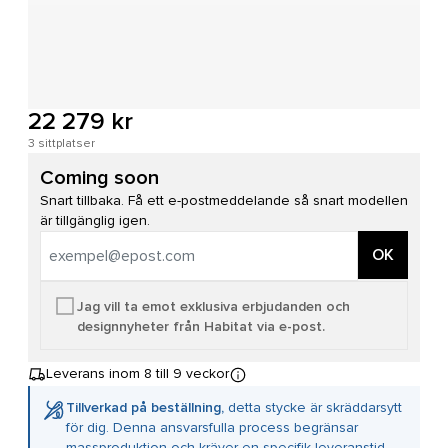
22 279 kr
3 sittplatser
Coming soon
Snart tillbaka. Få ett e-postmeddelande så snart modellen
är tillgänglig igen.
OK
Jag vill ta emot exklusiva erbjudanden och
designnyheter från Habitat via e-post.
Leverans inom 8 till 9 veckor
Tillverkad på beställning,
detta stycke är skräddarsytt
för dig. Denna ansvarsfulla process begränsar
massproduktion och kräver en specifik leveranstid,