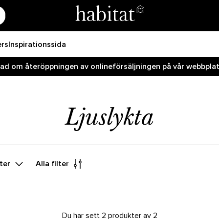
ers
Inspirationssida
rad om återöppningen av onlineförsäljningen på vår webbplats
Ljuslykta
ter
Alla filter
Du har sett 2 produkter av 2