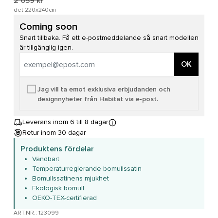
2 059 kr
det 220x240cm
Coming soon
Snart tillbaka. Få ett e-postmeddelande så snart modellen
är tillgänglig igen.
OK
Jag vill ta emot exklusiva erbjudanden och
designnyheter från Habitat via e-post.
Leverans inom 6 till 8 dagar
Retur inom 30 dagar
Produktens fördelar
Vändbart
Temperaturreglerande bomullssatin
Bomullssatinens mjukhet
Ekologisk bomull
OEKO-TEX-certifierad
ART.NR.: 123099