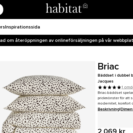
ers
Inspirationssida
rad om återöppningen av onlineförsäljningen på vår webbplats
Briac
Bäddset i dubbel b
Jacques
1 om
Briac-bäddset spelar
prickmönster för att 
modernitet, komfort 
Beskrivning
|
Dimen
2 069 kr