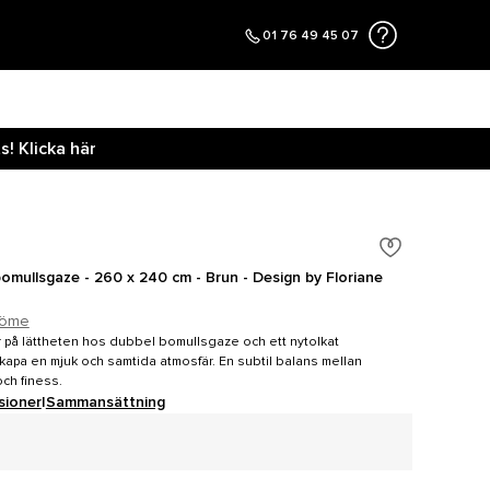
01 76 49 45 07
! Klicka här
omullsgaze - 260 x 240 cm - Brun - Design by Floriane
döme
 på lättheten hos dubbel bomullsgaze och ett nytolkat
skapa en mjuk och samtida atmosfär. En subtil balans mellan
och finess.
sioner
|
Sammansättning