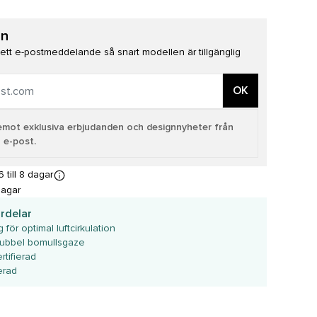
on
å ett e-postmeddelande så snart modellen är tillgänglig
OK
a emot exklusiva erbjudanden och designnyheter från
 e-post.
till 8 dagar
dagar
rdelar
 för optimal luftcirkulation
dubbel bomullsgaze
tifierad
erad