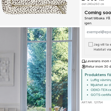
det 240x260 cm
Coming so
Snart tillbaka. F
igen.
Jag vill t
Habitat via
Leverans inom 6 
Retur inom 30 
Produktens fö
Luftig vävning
Mjukhet av 
OEKO-TEX-cer
GOTS-certifi
ART.NR.: 121754