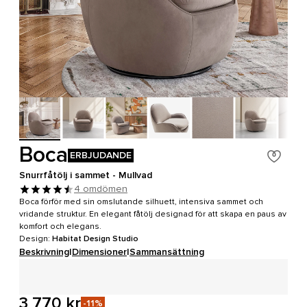
Boca
ERBJUDANDE
Snurrfåtölj i sammet - Mullvad
4 omdömen
Boca förför med sin omslutande silhuett, intensiva sammet och
vridande struktur. En elegant fåtölj designad för att skapa en paus av
komfort och elegans.
Design:
Habitat Design Studio
Beskrivning
|
Dimensioner
|
Sammansättning
3 770 kr
-11%