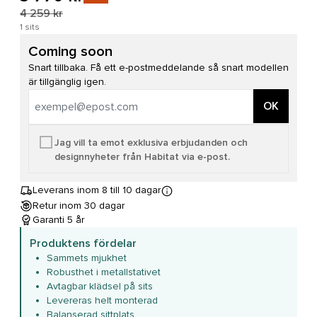
4 259 kr
1 sits
Coming soon
Snart tillbaka. Få ett e-postmeddelande så snart modellen
är tillgänglig igen.
OK
Jag vill ta emot exklusiva erbjudanden och
designnyheter från Habitat via e-post.
Leverans inom 8 till 10 dagar
Retur inom 30 dagar
Garanti 5 år
Produktens fördelar
Sammets mjukhet
Robusthet i metallstativet
Avtagbar klädsel på sits
Levereras helt monterad
Balanserad sittplats