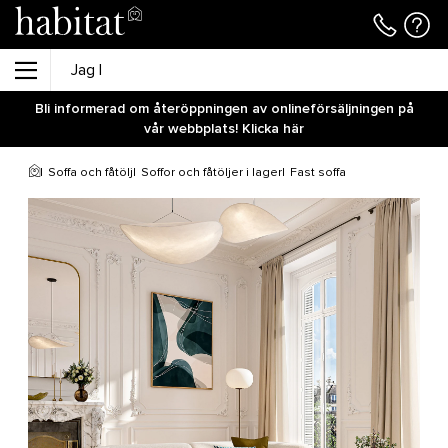
Bli informerad om återöppningen av onlineförsäljningen på
vår webbplats! Klicka här
Soffa och fåtölj
Soffor och fåtöljer i lager
Fast soffa