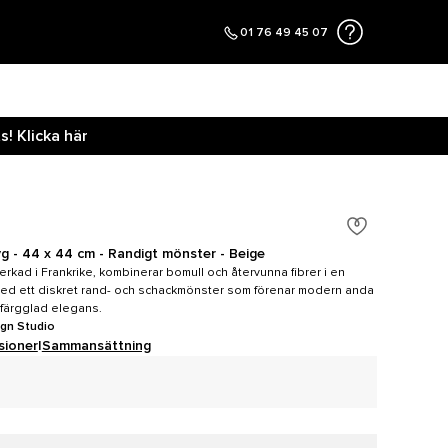
01 76 49 45 07
! Klicka här
g - 44 x 44 cm - Randigt mönster - Beige
verkad i Frankrike, kombinerar bomull och återvunna fibrer i en
med ett diskret rand- och schackmönster som förenar modern anda
n färgglad elegans.
ign Studio
sioner
|
Sammansättning