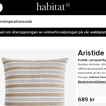
ers
Inspirationssida
rad om återöppningen av onlineförsäljningen på vår webbplats
Aristide
Kudde i jacquardty
Kudden Aristide, till
raffinerad jacquard 
med textilt arv för e
Design:
Habitat Des
Beskrivning
|
Dimen
689 kr