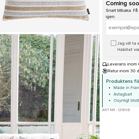
Coming so
Snart tillbaka. F
igen.
Jag vill t
Habitat via
Leverans inom 6 
Retur inom 30 
Produktens fö
Made in Fra
Avtagbart
Osynligt blixt
ART.NR.: 121808