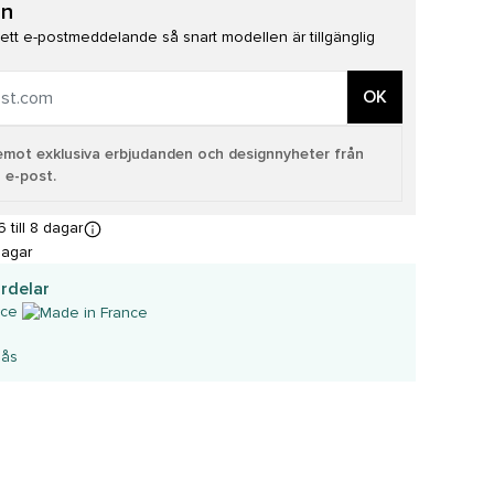
on
å ett e-postmeddelande så snart modellen är tillgänglig
OK
a emot exklusiva erbjudanden och designnyheter från
 e-post.
till 8 dagar
dagar
rdelar
nce
lås