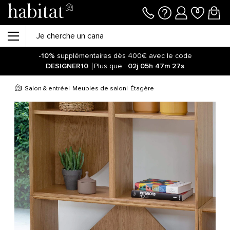
-10%
supplémentaires dès 400€ avec le code
DESIGNER10
Plus que :
02j
05h
47m
27s
Salon & entrée
Meubles de salon
Étagère