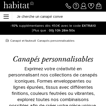
-10%
supplémentaires dès 450€ avec le code
EXTRA10
Plus que :
00j
10h
28m
50s
Canapé et fauteuil
Canapés personnalisables
Canapés personnalisables
Exprimez votre créativité en
personnalisant nos collections de canapés
iconiques. Formes enveloppantes ou
lignes épurées, tissus avec différentes
finitions, couleurs feutrées ou vibrantes,
explorez toutes nos combinaisons
possibles afin de créer votre pièce unique.