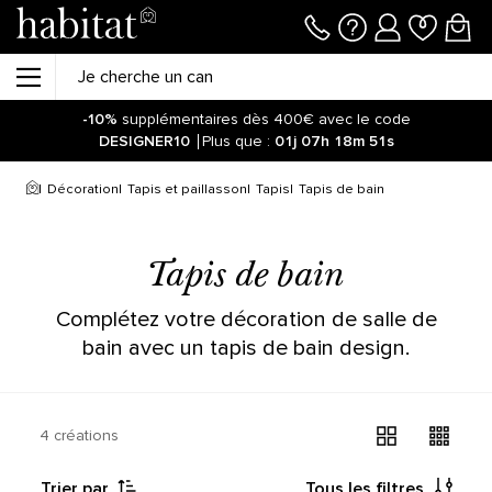
-10%
supplémentaires dès 400€ avec le code
DESIGNER10
Plus que :
01j
07h
18m
51s
Décoration
Tapis et paillasson
Tapis
Tapis de bain
Tapis de bain
Complétez votre décoration de salle de
bain avec un tapis de bain design.
4 créations
Trier par
Tous les filtres