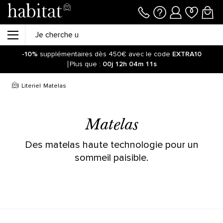
-10%
supplémentaires dès 450€ avec le code
EXTRA10
Plus que :
00j
12h
04m
11s
Literie
Matelas
Matelas
Des matelas haute technologie pour un
sommeil paisible.