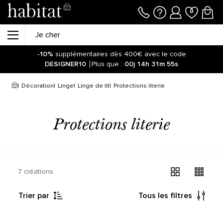
-10%
supplémentaires dès 400€ avec le code
DESIGNER10
Plus que :
00j
14h
31m
55s
Décoration
Linge
Linge de lit
Protections literie
Protections literie
7 créations
Trier par
Tous les filtres