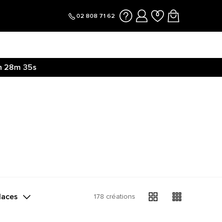
02 808 71 62
h
28m
35s
laces
178 créations