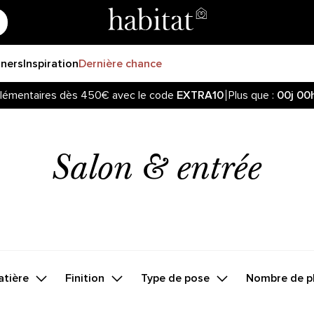
gners
Inspiration
Dernière chance
lémentaires dès 450€ avec le code
EXTRA10
Plus que :
00j
00
Salon & entrée
atière
Finition
Type de pose
Nombre de p