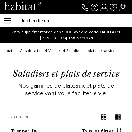
-11%
supplémentaires dès 500€ avec le code
HABITAT11
Plus que :
03j
15h
37m
17s
Décoration
Arts de la table
Vaisselle
Saladiers et plats de service
Saladiers et plats de service
Nos gammes de plateaux et plats de
service vont vous faciliter la vie.
7 créations
Trier par
Tous les filtres