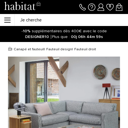
-10%
supplémentaires dès 400€ avec le code
DESIGNER10
Plus que :
00j
06h
44m
59s
Canapé et fauteuil
Fauteuil design
Fauteuil droit