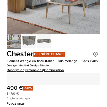
Chester
DERNIÈRE CHANCE
Elément d'angle en tissu italien - Gris mélangé - Pieds clairs
Design :
Habitat Design Studio
Description
|
Dimensions
|
Composition
490 €
-58%
1 189 €
Angle symétrique
Payez en
3x