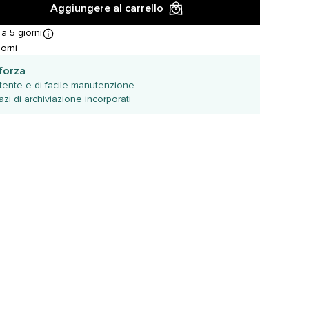
Aggiungere al carrello
a 5 giorni
orni
 forza
stente e di facile manutenzione
zi di archiviazione incorporati