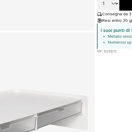
Consegna da 3 
Resi entro 30 gi
I suoi punti di
Metallo resi
Numerosi spa
RIF. 829872