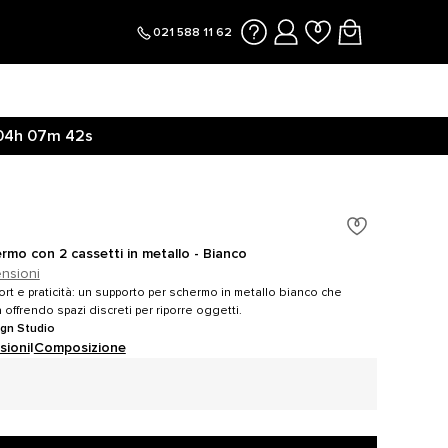
021 588 11 62
04h
07m
41s
Clicca qui
04h
07m
49s
rmo con 2 cassetti in metallo - Bianco
ensioni
rt e praticità: un supporto per schermo in metallo bianco che
 offrendo spazi discreti per riporre oggetti.
ign Studio
sioni
|
Composizione