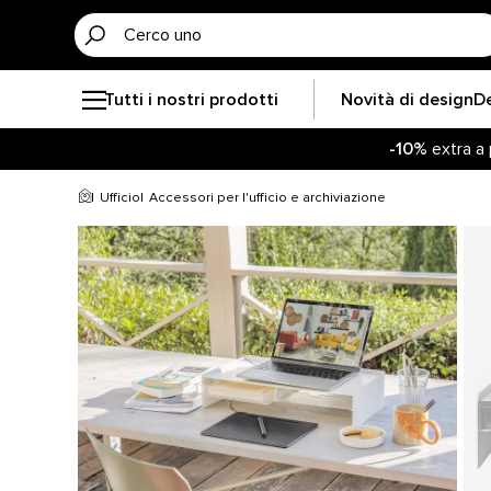
Tutti i nostri prodotti
Novità di design
D
-10%
extra a 
Resta agg
-10%
extra a 
Ufficio
Accessori per l'ufficio e archiviazione