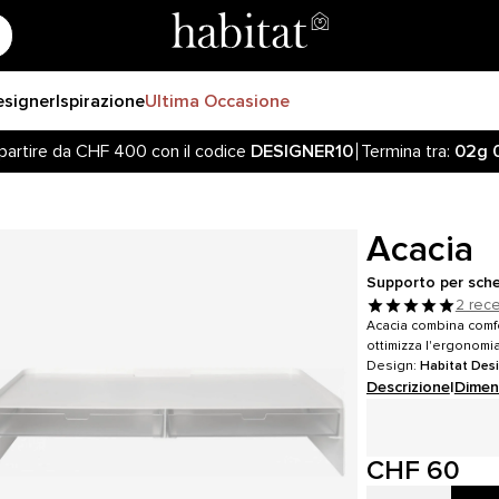
esigner
Ispirazione
Ultima Occasione
partire da CHF 400 con il codice
DESIGNER10
Termina tra:
02g
iornato sulla riapertura delle vendite online sul nostro sito! 
partire da CHF 400 con il codice
DESIGNER10
Termina tra:
02g
Acacia
Supporto per sche
2 rec
Acacia combina comfo
ottimizza l'ergonomia
Design:
Habitat Des
Descrizione
|
Dimen
CHF 60