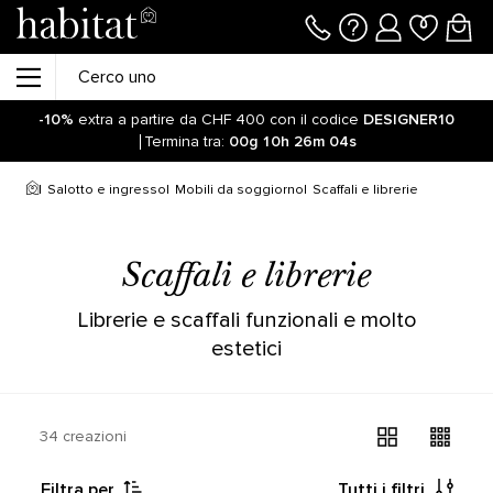
-10%
extra a partire da CHF 400 con il codice
DESIGNER10
Termina tra:
00g
10h
26m
04s
Resta aggiornato sulla riapertura delle vendite online sul
nostro sito! Clicca qui
Salotto e ingresso
Mobili da soggiorno
Scaffali e librerie
-10%
extra a partire da CHF 400 con il codice
DESIGNER10
Termina tra:
00g
10h
26m
12s
Scaffali e librerie
Librerie e scaffali funzionali e molto
estetici
34 creazioni
Filtra per
Tutti i filtri