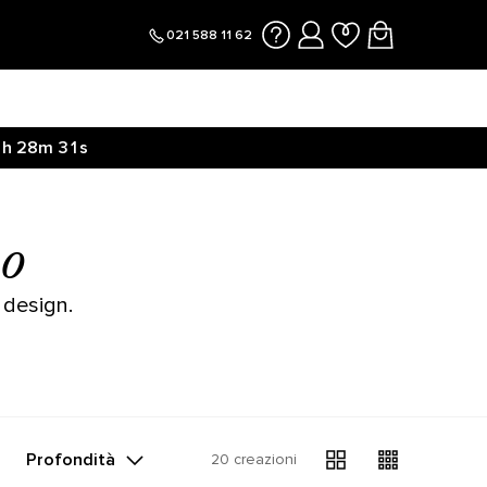
021 588 11 62
1h
28m
31s
Clicca qui
1h
28m
37s
no
 design.
Profondità
20 creazioni