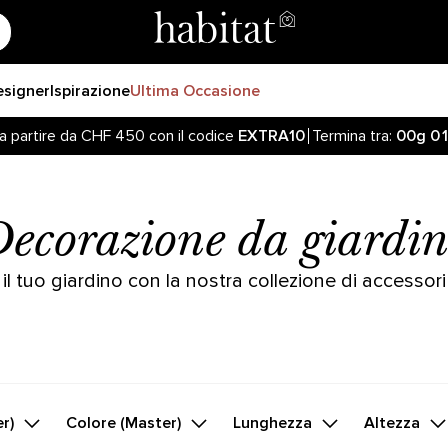
esigner
Ispirazione
Ultima Occasione
a partire da CHF 450 con il codice
EXTRA10
Termina tra:
00g
0
iornato sulla riapertura delle vendite online sul nostro sito! 
a partire da CHF 450 con il codice
EXTRA10
Termina tra:
00g
0
ecorazione da giardi
il tuo giardino con la nostra collezione di accessori
r)
Colore (Master)
Lunghezza
Altezza