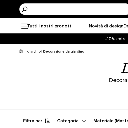
Tutti i nostri prodotti
Novità di design
D
-10%
extra 
Resta agg
-10%
extra 
Il giardino
Decorazione da giardino
D
Decora 
Filtra per
Categoria
Materiale (Maste