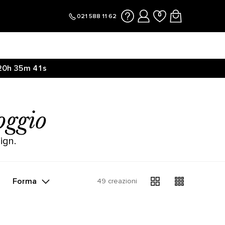
021 588 11 62
20h
35m
41s
Clicca qui
21h
16m
00s
oggio
ign.
Forma
49 creazioni