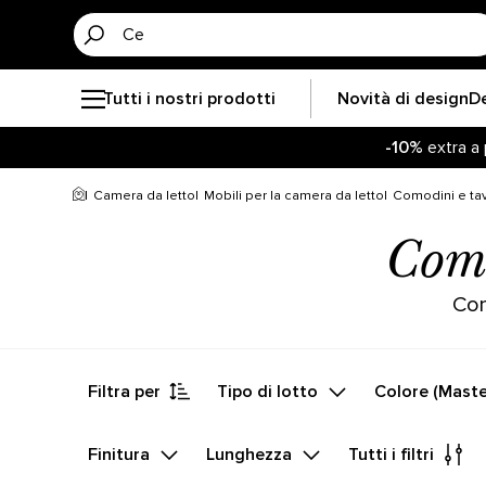
Tutti i nostri prodotti
Novità di design
D
-10%
extra a 
Resta agg
-10%
extra a 
Camera da letto
Mobili per la camera da letto
Comodini e ta
Como
Com
Filtra per
Tipo di lotto
Colore (Maste
Finitura
Lunghezza
Tutti i filtri