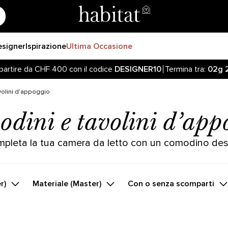
esigner
Ispirazione
Ultima Occasione
partire da CHF 400 con il codice
DESIGNER10
Termina tra:
02g
iornato sulla riapertura delle vendite online sul nostro sito! 
partire da CHF 400 con il codice
DESIGNER10
Termina tra:
02g
volini d’appoggio
dini e tavolini d’app
pleta la tua camera da letto con un comodino des
r)
Materiale (Master)
Con o senza scomparti