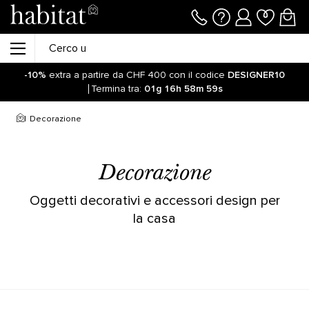
-10%
extra a partire da CHF 400 con il codice
DESIGNER10
Termina tra:
01g
16h
58m
59s
Resta aggiornato sulla riapertura delle vendite online sul
nostro sito! Clicca qui
Decorazione
-10%
extra a partire da CHF 400 con il codice
DESIGNER10
Termina tra:
01g
16h
59m
06s
Decorazione
Oggetti decorativi e accessori design per
la casa