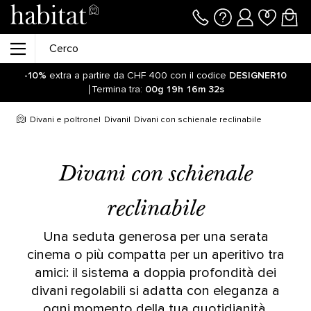
-10%
extra a partire da CHF 400 con il codice
DESIGNER10
Termina tra:
00g
19h
16m
32s
Resta aggiornato sulla riapertura delle vendite online sul
nostro sito! Clicca qui
Divani e poltrone
Divani
Divani con schienale reclinabile
-10%
extra a partire da CHF 400 con il codice
DESIGNER10
Termina tra:
00g
19h
16m
38s
Divani con schienale
reclinabile
Una seduta generosa per una serata
cinema o più compatta per un aperitivo tra
amici: il sistema a doppia profondità dei
divani regolabili si adatta con eleganza a
ogni momento della tua quotidianità.