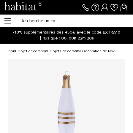
-10%
supplémentaires dès 450€ avec le code
EXTRA10
Plus que :
00j
00h
22m
20s
coration
Objet décoration
Objets décoratifs
Décoration de Noël