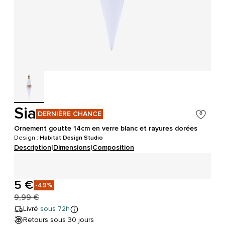
Sia
DERNIÈRE CHANCE
Ornement goutte 14cm en verre blanc et rayures dorées
Design :
Habitat Design Studio
Description
|
Dimensions
|
Composition
5 €
-49%
9,99 €
Livré
sous 72h
Retours sous 30 jours