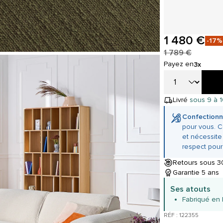
1 480 €
-17%
1 789 €
Payez en
3x
Livré
sous 9 à 
Confectionn
pour vous. C
et nécessite
respect pour
Retours sous 30
Garantie 5 ans
Ses atouts
Fabriqué en
RÉF : 122355