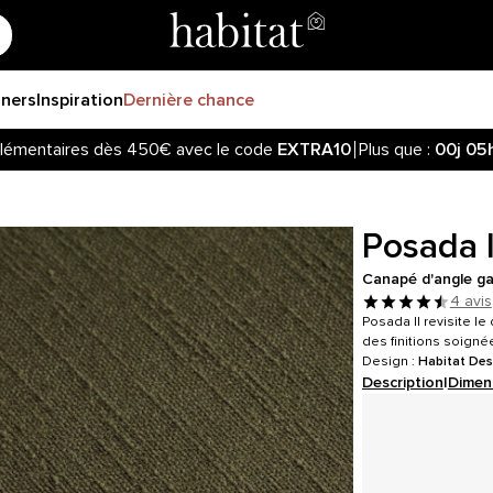
gners
Inspiration
Dernière chance
lémentaires dès 450€ avec le code
EXTRA10
Plus que :
00j
05
Posada I
Canapé d'angle gau
4 avis
Posada II revisite l
des finitions soigné
Design :
Habitat Des
Description
|
Dimen