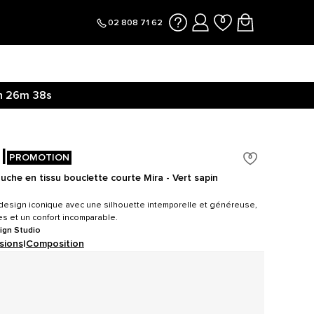
02 808 71 62
h
26m
37s
I
PROMOTION
che en tissu bouclette courte Mira - Vert sapin
e design iconique avec une silhouette intemporelle et généreuse,
es et un confort incomparable.
ign Studio
sions
|
Composition