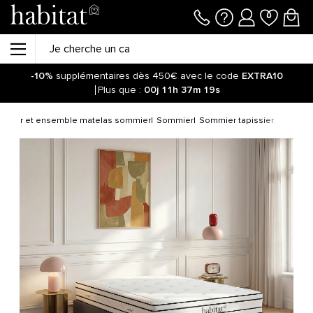
-10%
supplémentaires dès 450€ avec le code
EXTRA10
Plus que :
00j
11h
37m
19s
mmier et ensemble matelas sommier
Sommier
Sommier tapissier