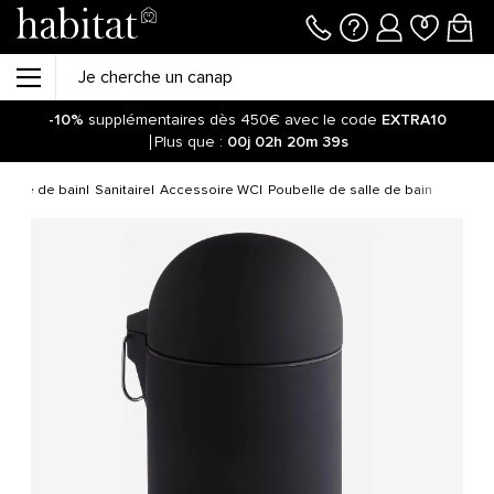
-10%
supplémentaires dès 450€ avec le code
EXTRA10
Plus que :
00j
02h
20m
39s
Salle de bain
Sanitaire
Accessoire WC
Poubelle de salle de bain