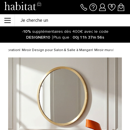
-10%
supplémentaires dès 400€ avec le code
DESIGNER10
Plus que :
00j
11h
37m
56s
 décoration
Miroir Design pour Salon & Salle à Manger
Miroir mural