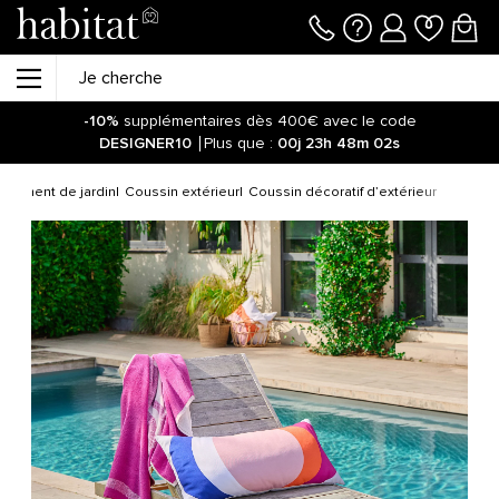
-10%
supplémentaires dès 400€ avec le code
DESIGNER10
Plus que :
00j
23h
48m
02s
ipement de jardin
Coussin extérieur
Coussin décoratif d’extérieur