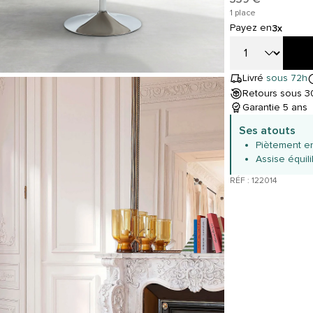
1 place
Payez en
3x
Livré
sous 72h
Retours sous 30
Garantie 5 ans
Ses atouts
Piètement e
Assise équil
RÉF : 122014