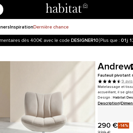
gners
Inspiration
Dernière chance
mentaires dès 400€ avec le code
DESIGNER10
Plus que :
01j
1
Andrew
Fauteuil pivotant
9 avis
Matelassage et tissu
accueillant, il se gl
Design :
Habitat Des
Description
|
Dimen
290 €
-14%
339 €