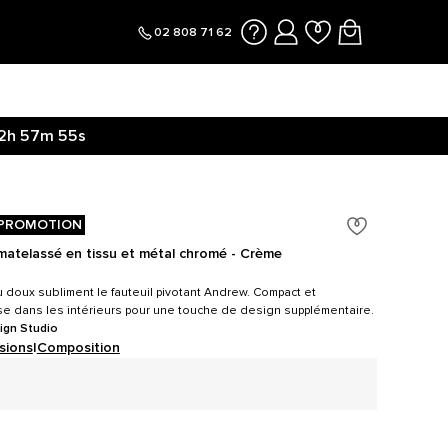
02 808 71 62
2h
57m
54s
PROMOTION
 matelassé en tissu et métal chromé - Crème
 doux subliment le fauteuil pivotant Andrew. Compact et
isse dans les intérieurs pour une touche de design supplémentaire.
ign Studio
sions
|
Composition