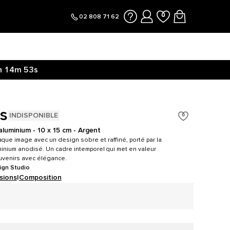
02 808 71 62
h
14m
52s
s
INDISPONIBLE
luminium - 10 x 15 cm - Argent
que image avec un design sobre et raffiné, porté par la
inium anodisé. Un cadre intemporel qui met en valeur
uvenirs avec élégance.
ign Studio
sions
|
Composition