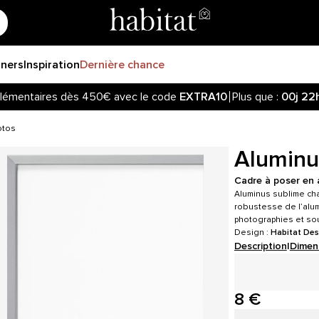
gners
Inspiration
Dernière chance
lémentaires dès 450€ avec le code
EXTRA10
Plus que :
00j
22
otos
Aluminu
Cadre à poser en a
Aluminus sublime cha
robustesse de l’alum
photographies et so
Design :
Habitat Des
Description
|
Dimen
8 €