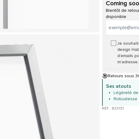
Coming so
Bientôt de reto
disponible.
Je souhait
design Hab
d’emails p
m’adresse.
Retours sous 30
Ses atouts
Légèreté de 
Robustesse 
RÉF : 823721