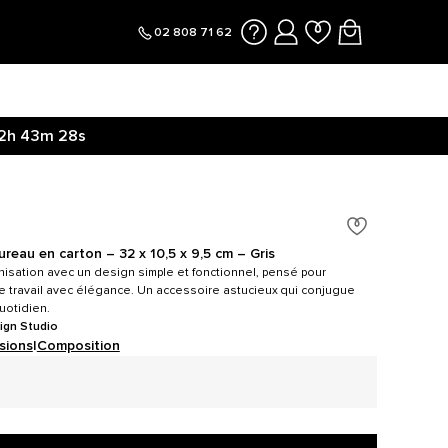
02 808 71 62
2h
43m
27s
reau en carton – 32 x 10,5 x 9,5 cm – Gris
nisation avec un design simple et fonctionnel, pensé pour
de travail avec élégance. Un accessoire astucieux qui conjugue
quotidien.
ign Studio
sions
|
Composition