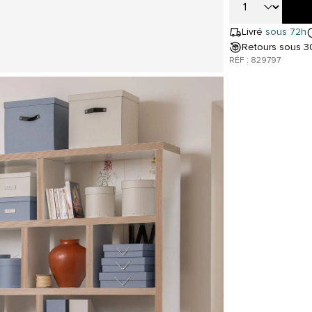
Livré
sous 72h
Retours sous 30
RÉF : 829797