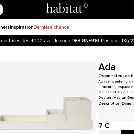
gners
Inspiration
Dernière chance
mentaires dès 400€ avec le code
DESIGNER10
Plus que :
02j
2
Ada
Organisateur de bu
Ada réinvente l’orga
structurer l’espace 
praticité et style au 
Design :
Habitat Des
Description
|
Dimen
7 €