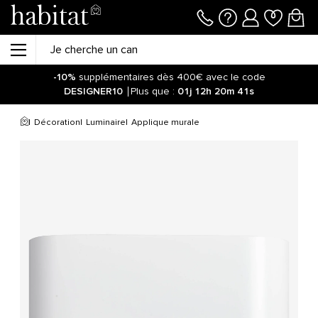
-10%
supplémentaires dès 400€ avec le code
DESIGNER10
Plus que :
01j
12h
20m
41s
Décoration
Luminaire
Applique murale