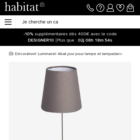
-10%
supplémentaires dès 400€ avec le code
DESIGNER10
Plus que :
02j
08h
18m
54s
Décoration
Luminaire
Abat-jour pour lampe et lampadaire