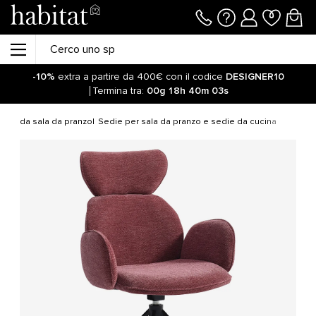
-10%
extra a partire da 400€ con il codice
DESIGNER10
Termina tra:
00g
18h
40m
02s
obili da sala da pranzo
Sedie per sala da pranzo e sedie da cucina