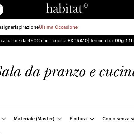
esigner
Ispirazione
Ultima Occasione
a a partire da 450€ con il codice
EXTRA10
Termina tra:
00g
11h
Sala da pranzo e cucin
Materiale (Master)
Finitura
Con o senza s