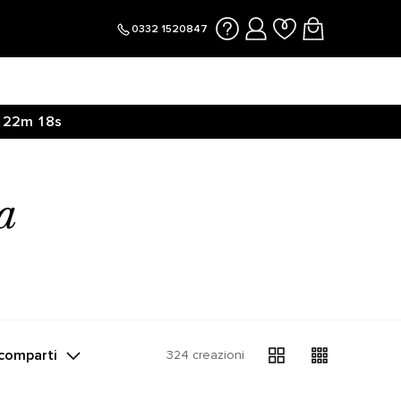
0332 1520847
22m
18s
a
comparti
324 creazioni