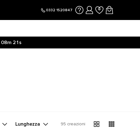
0332 1520847
08m
21s
Lunghezza
95 creazioni