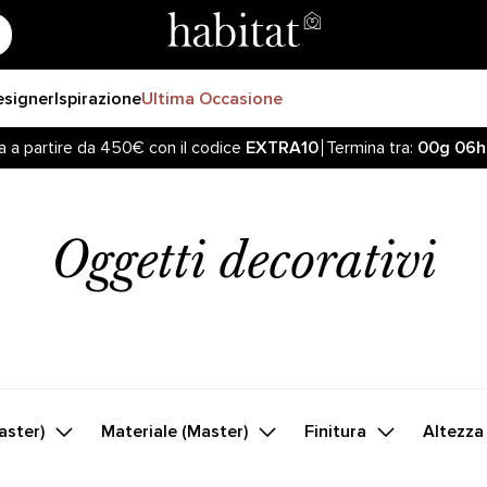
esigner
Ispirazione
Ultima Occasione
a a partire da 450€ con il codice
EXTRA10
Termina tra:
00g
06h
Oggetti decorativi
aster)
Materiale (Master)
Finitura
Altezza