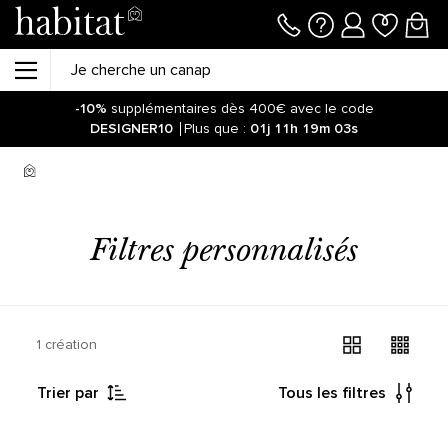
-10%
supplémentaires dès 400€ avec le code
DESIGNER10
Plus que :
01j
11h
19m
03s
Soyez informé de la réouverture des ventes sur notre site !
Cliquez ici.
-10%
supplémentaires dès 400€ avec le code
DESIGNER10
Plus que :
01j
11h
19m
09s
Filtres personnalisés
1 création
Trier par
Tous les filtres