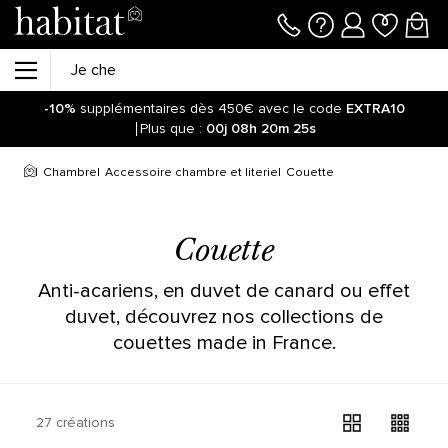
-10%
supplémentaires dès 450€ avec le code
EXTRA10
Plus que :
00j
08h
20m
25s
Soyez informé de la réouverture des ventes sur notre site !
Cliquez ici.
Chambre
Accessoire chambre et literie
Couette
-10%
supplémentaires dès 450€ avec le code
EXTRA10
Plus que :
00j
08h
20m
32s
Couette
Anti-acariens, en duvet de canard ou effet
duvet, découvrez nos collections de
couettes made in France.
27 créations