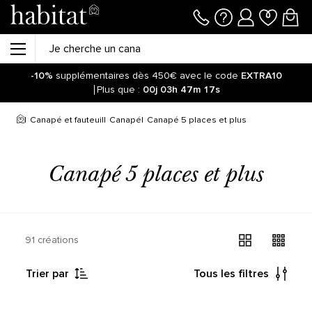
-10%
supplémentaires dès 450€ avec le code
EXTRA10
Plus que :
00j
03h
47m
17s
Soyez informé de la réouverture des ventes sur notre site !
Cliquez ici.
Canapé et fauteuil
Canapé
Canapé 5 places et plus
-10%
supplémentaires dès 450€ avec le code
EXTRA10
Plus que :
00j
03h
47m
24s
Canapé 5 places et plus
91 créations
Trier par
Tous les filtres