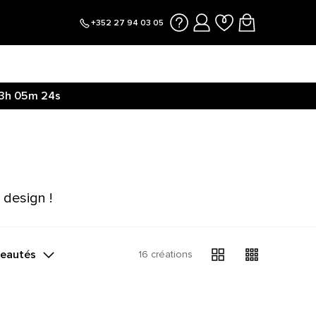
+352 27 94 03 05
3h
05m
23s
 ici.
3h
05m
30s
 design !
veautés
16 créations