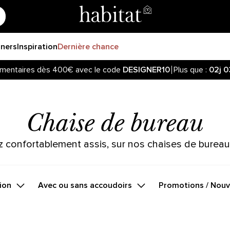
gners
Inspiration
Dernière chance
mentaires dès 400€ avec le code
DESIGNER10
Plus que :
02j
0
z informé de la réouverture des ventes sur notre site ! Cliquez
mentaires dès 400€ avec le code
DESIGNER10
Plus que :
02j
0
Chaise de bureau
ez confortablement assis, sur nos chaises de bureau
tion
Avec ou sans accoudoirs
Promotions / Nou