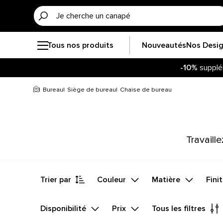
Tous nos produits
Nouveautés
Nos Desi
-10%
supplé
Soye
-10%
supplé
Bureau
Siège de bureau
Chaise de bureau
Travaill
Trier par
Couleur
Matière
Fini
Disponibilité
Prix
Tous les filtres