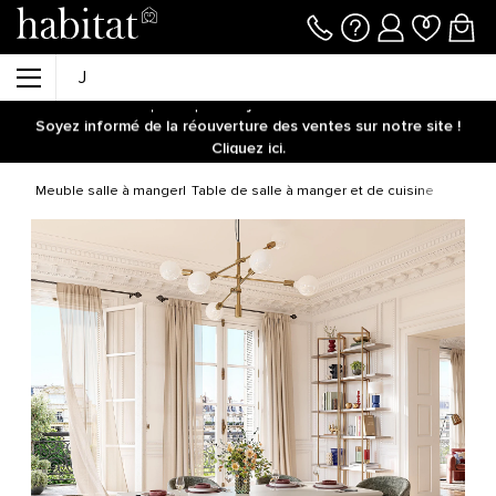
-11%
supplémentaires dès 500€ avec le code
HABITAT11
Plus que :
03j
15h
36m
20s
Soyez informé de la réouverture des ventes sur notre site !
Cliquez ici.
-11%
supplémentaires dès 500€ avec le code
HABITAT11
Plus que :
03j
15h
36m
28s
isine
Meuble salle à manger
Table de salle à manger et de cuisine