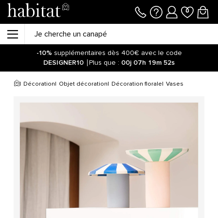
-10%
supplémentaires dès 400€ avec le code
DESIGNER10
Plus que :
00j
07h
19m
52s
Soyez informé de la réouverture des ventes sur notre site !
Cliquez ici.
Décoration
Objet décoration
Décoration florale
Vases
-10%
supplémentaires dès 400€ avec le code
DESIGNER10
Plus que :
00j
07h
19m
58s